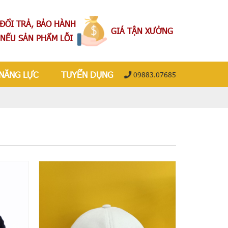
ĐỔI TRẢ, BẢO HÀNH
GIÁ TẬN XƯỞNG
NẾU SẢN PHẨM LỖI
NĂNG LỰC
TUYỂN DỤNG
09883.07685