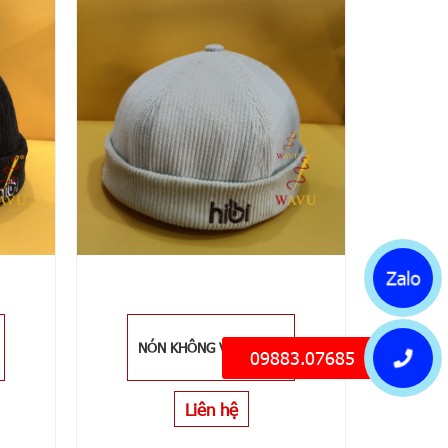
Zalo
NÓN KHÔNG VÀNH XÁM
09883.07685
Liên hệ