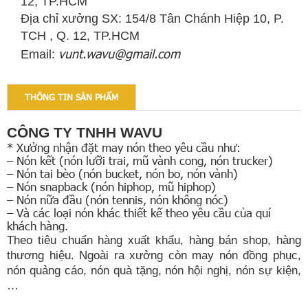
12, TP.HCM
Địa chỉ xưởng SX: 154/8 Tân Chánh Hiệp 10, P.
TCH , Q. 12, TP.HCM
vunt.wavu@gmail.com
Email:
THÔNG TIN SẢN PHẨM
CÔNG TY TNHH WAVU
*
Xưởng nhận
đặt
may
nón theo yêu cầu
như
:
– Nón kết
(nón lưỡi trai,
mũ
vành cong
, nón trucker
)
– Nón tai bèo
(nón bucket
,
nón bo,
nón vành
)
– Nón snapback
(nón hiphop
, mũ hiphop
)
– Nón nữa đầu
(nón tennis,
nón không nóc)
–
Và
các loại nón khác thiết kế theo yêu cầ
u của quí
khách hàng.
Theo tiêu chuẩn hàng xuất khẩu, hàng bán shop, hàng
thương hiệu. Ngoài ra xưởng còn may nón đồng phục,
nón
quảng cáo, nón quà tặng, nón hội nghị, nón sự kiện,
…