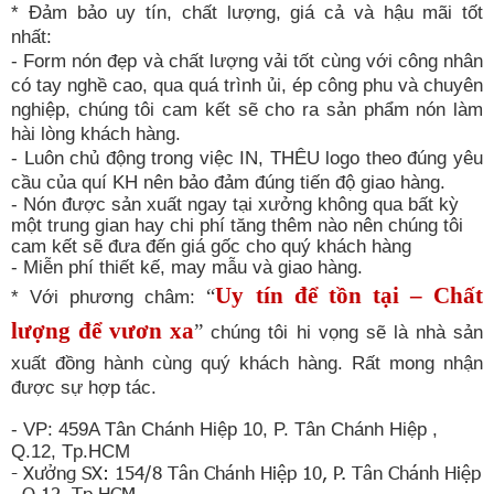
* Đảm bảo uy tín, chất lượng, giá cả và hậu mãi tốt
nhất:
- Form nón đẹp và chất lượng vải tốt cùng với công nhân
có tay nghề cao, qua quá trình ủi, ép công phu và chuyên
nghiệp, chúng tôi cam kết sẽ cho ra sản phẩm nón làm
hài lòng khách hàng.
- Luôn chủ động trong việc IN, THÊU logo theo đúng yêu
cầu của quí KH nên bảo đảm đúng tiến độ giao hàng.
- Nón được sản xuất ngay tại xưởng không qua bất kỳ
một trung gian hay chi phí tăng thêm nào nên chúng tôi
cam kết sẽ đưa đến giá gốc cho quý khách hàng
- Miễn phí thiết kế, may mẫu và giao hàng.
Uy tín để tồn tại – Chất
“
* Với phương châm:
lượng để vươn xa
”
chúng tôi hi vọng sẽ là nhà sản
xuất đồng hành cùng quý khách hàng.
Rất mong nhận
được sự hợp tác.
- VP: 459A Tân Chánh Hiệp 10, P. Tân Chánh Hiệp ,
Q.12, Tp.HCM
- Xưởng SX: 154/8 Tân Chánh Hiệp 10, P. Tân Chánh Hiệp
, Q.12, Tp.HCM