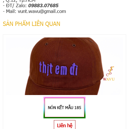
- Đ
T
/ Zalo:
09883.07685
- Mail:
vunt.wavu@gmail.com
SẢN PHẨM LIÊN QUAN
NÓN KẾT MẪU 185
Liên hệ