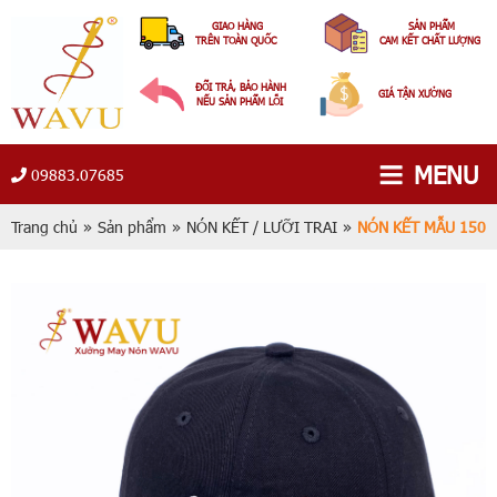
GIAO HÀNG
SẢN PHẨM
TRÊN TOÀN QUỐC
CAM KẾT CHẤT LƯỢNG
ĐỔI TRẢ, BẢO HÀNH
GIÁ TẬN XƯỞNG
NẾU SẢN PHẨM LỖI
MENU
09883.07685
Trang chủ
»
Sản phẩm
»
NÓN KẾT / LƯỠI TRAI
»
NÓN KẾT MẪU 150