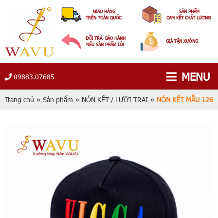
GIAO HÀNG
SẢN PHẨM
TRÊN TOÀN QUỐC
CAM KẾT CHẤT LƯỢNG
ĐỔI TRẢ, BẢO HÀNH
GIÁ TẬN XƯỞNG
NẾU SẢN PHẨM LỖI
MENU
09883.07685
Trang chủ
»
Sản phẩm
»
NÓN KẾT / LƯỠI TRAI
»
NÓN KẾT MẪU 126