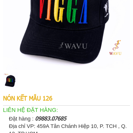
NÓN KẾT MẪU 126
LIÊN HỆ ĐẶT HÀNG:
09883.07685
Đặt hàng :
Địa chỉ VP: 459A Tân Chánh Hiệp 10, P. TCH , Q.