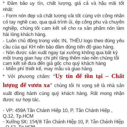
* Đảm bảo uy tín, chất lượng, giá cả và hậu mãi tốt
nhất:
- Form nón đẹp và chất lượng vải tốt cùng với công nhân
có tay nghề cao, qua quá trình ủi, ép công phu và chuyên
nghiệp, chúng tôi cam kết sẽ cho ra sản phẩm nón làm
hài lòng khách hàng.
- Luôn chủ động trong việc IN, THÊU logo theo đúng yêu
cầu của quí KH nên bảo đảm đúng tiến độ giao hàng.
- Nón được sản xuất ngay tại xưởng không qua bất kỳ
một trung gian hay chi phí tăng thêm nào nên chúng tôi
cam kết sẽ đưa đến giá gốc cho quý khách hàng
- Miễn phí thiết kế, may mẫu và giao hàng.
Uy tín để tồn tại – Chất
“
* Với phương châm:
lượng để vươn xa
”
chúng tôi hi vọng sẽ là nhà sản
xuất đồng hành cùng quý khách hàng.
Rất mong nhận
được sự hợp tác.
- VP: 459A Tân Chánh Hiệp 10, P. Tân Chánh Hiệp ,
Q.12, Tp.HCM
- Xưởng SX: 154/8 Tân Chánh Hiệp 10, P. Tân Chánh Hiệp
, Q.12, Tp.HCM