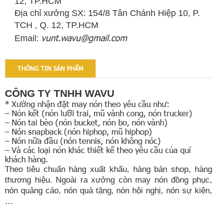
12, TP.HCM
Địa chỉ xưởng SX: 154/8 Tân Chánh Hiệp 10, P.
TCH , Q. 12, TP.HCM
vunt.wavu@gmail.com
Email:
THÔNG TIN SẢN PHẨM
CÔNG TY TNHH WAVU
*
Xưởng nhận
đặt
may
nón theo yêu cầu
như
:
– Nón kết
(nón lưỡi trai,
mũ
vành cong
, nón trucker
)
– Nón tai bèo
(nón bucket
,
nón bo,
nón vành
)
– Nón snapback
(nón hiphop
, mũ hiphop
)
– Nón nữa đầu
(nón tennis,
nón không nóc)
–
Và
các loại nón khác thiết kế theo yêu cầ
u của quí
khách hàng.
Theo tiêu chuẩn hàng xuất khẩu, hàng bán shop, hàng
thương hiệu. Ngoài ra xưởng còn may nón đồng phục,
nón
quảng cáo, nón quà tặng, nón hội nghị, nón sự kiện,
…