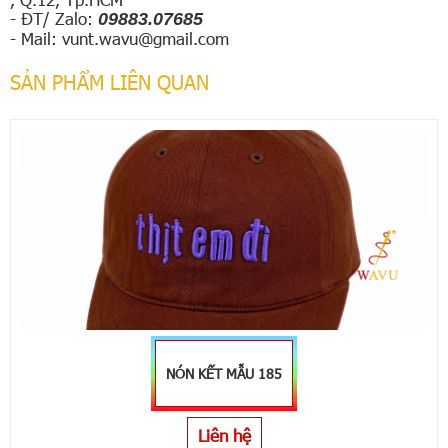
- Đ
T
/ Zalo:
09883.07685
- Mail:
vunt.wavu@gmail.com
SẢN PHẨM LIÊN QUAN
NÓN KẾT MẪU 185
Liên hệ