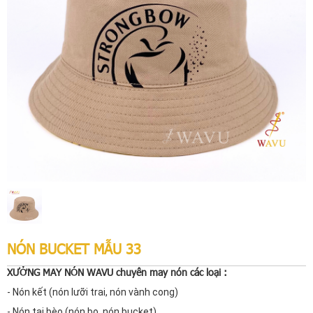
NÓN BUCKET MẪU 33
XƯỞNG MAY NÓN WAVU chuyên may nón các loại :
- Nón kết (nón lưỡi trai, nón vành cong)
- Nón tai bèo (nón bo, nón bucket)