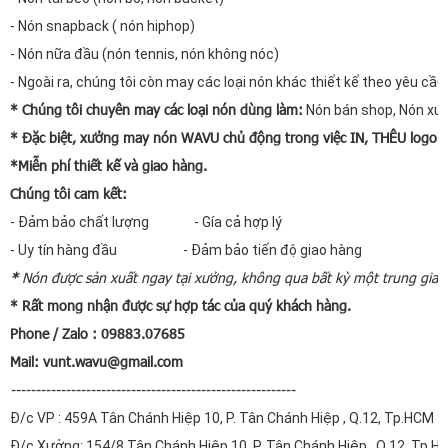
- Nón snapback ( nón hiphop)
- Nón nữa đầu (nón tennis, nón không nóc)
- Ngoài ra, chúng tôi còn may các loại nón khác thiết kế theo yêu cầu.
* Chúng tôi chuyên may các loại nón dùng làm:
Nón bán shop, Nón xuất
* Đặc biệt, xưởng may nón WAVU chủ động trong việc IN, THÊU logo v
*Miễn phí thiết kế và giao hàng.
Chúng tôi cam kết:
- Đảm bảo chất lượng - Gía cả hợp lý
- Uy tín hàng đầu - Đảm bảo tiến độ giao hàng
*
Nón được sản xuất ngay tại xưởng, không qua bất kỳ một trung gian 
* Rất mong nhận được sự hợp tác của quý khách hàng.
Phone / Zalo : 09883.07685
Mail:
vunt.wavu@gmail.com
---------------------------------------------------------
Đ/c VP : 459A Tân Chánh Hiệp 10, P. Tân Chánh Hiệp , Q.12, Tp.HCM
Đ/c Xưởng: 154/8 Tân Chánh Hiệp 10, P. Tân Chánh Hiệp , Q.12, Tp.H