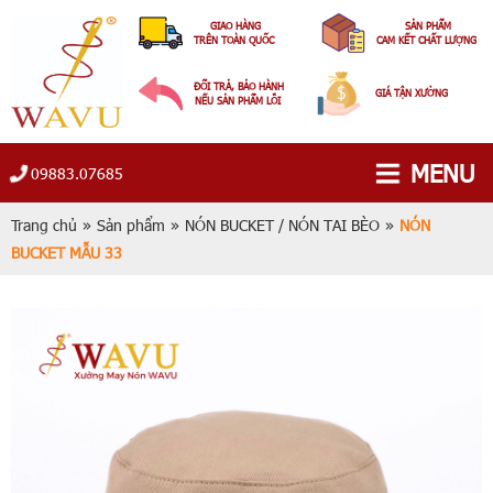
GIAO HÀNG
SẢN PHẨM
TRÊN TOÀN QUỐC
CAM KẾT CHẤT LƯỢNG
ĐỔI TRẢ, BẢO HÀNH
GIÁ TẬN XƯỞNG
NẾU SẢN PHẨM LỖI
MENU
09883.07685
Trang chủ
»
Sản phẩm
»
NÓN BUCKET / NÓN TAI BÈO
»
NÓN
BUCKET MẪU 33