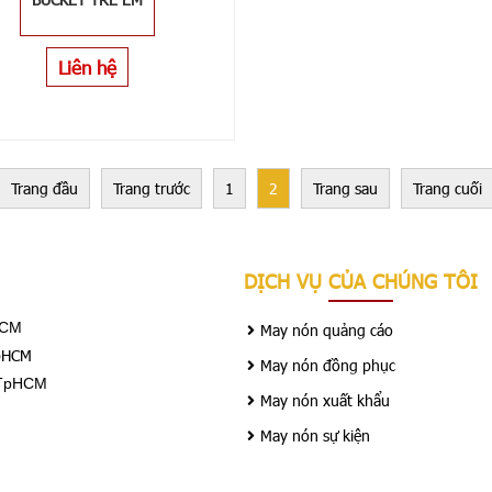
Liên hệ
Trang đầu
Trang trước
1
2
Trang sau
Trang cuối
DỊCH VỤ CỦA CHÚNG TÔI
HCM
May nón quảng cáo
TpHCM
May nón đồng phục
 TpHCM
May nón xuất khẩu
May nón sự kiện