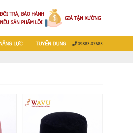
ĐỔI TRẢ, BẢO HÀNH
GIÁ TẬN XƯỞNG
NẾU SẢN PHẨM LỖI
NĂNG LỰC
TUYỂN DỤNG
09883.07685